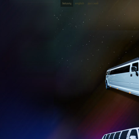
lietuvių
english
русский