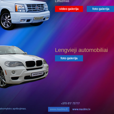
Limuzinas
video galerija
foto galerija
Lengvieji automobiliai
foto galerija
akomybės apribojimas.