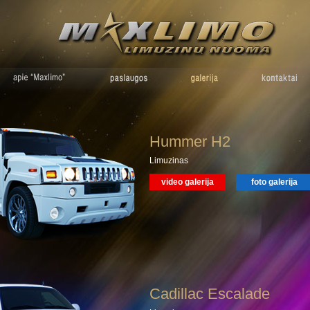
Hummer H2
Limuzinas
video galerija
foto galerija
Cadillac Escalade