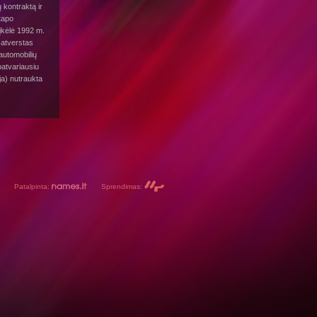
 kontraktą ir
tapo
 įkėlė 1992 m.
 atverstas
 automobilių
patvariausiu
ja) nutraukta
Patalpinta:
Sprendimas: